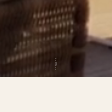
SCROLL
REGION
SETTING
Le Marche
Hilltop